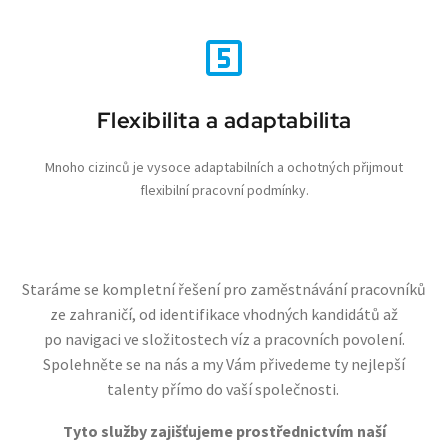
Název
Vyprší
Popis
Doména
udid
.cleveradvisor.cz
4
Tento coo
týdny
používá k
2 dny
jedinečné
identifika
zařízení, 
mají příst
Flexibilita a adaptabilita
webové
stránce, a
sledovala
Mnoho cizinců je vysoce adaptabilních a ochotných přijmout
používání
zlepšila
flexibilní pracovní podmínky.
uživatels
zkušenost
_GRECAPTCHA
5
Google
Google LLC
měsíců
reCAPTC
www.google.com
3
nastaví př
týdny
spuštění
Staráme se kompletní řešení pro zaměstnávání pracovníků
potřebný
soubor co
ze zahraničí, od identifikace vhodných kandidátů až
(_GRECAP
za účelem
po navigaci ve složitostech víz a pracovních povolení.
Zásadách ochrany osobních údajů
proveden
společnosti Google.
analýzy ri
Spolehněte se na nás a my Vám přivedeme ty nejlepší
CookieScriptConsent
5
Tento so
CookieScript
talenty přímo do vaší společnosti.
měsíců
cookie po
.cleveradvisor.cz
3
služba Co
týdny
Script.co
Tyto služby zajišťujeme prostřednictvím naší
zapamato