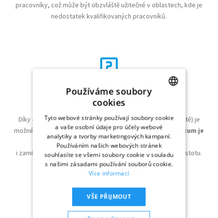
pracovníky, což může být obzvláště užitečné v oblastech, kde je
nedostatek kvalifikovaných pracovníků.
Používáme soubory
Dlouhodobá stabilita
cookies
CZECH
Tyto webové stránky používají soubory cookie
Díky dlouhodobému pracovnímu vízu (zaměstnanecké kartě) je
UKRAINIAN
a vaše osobní údaje pro účely webové
možné zahraniční pracovníky zaměstnávat
až na 2 roky. Vízum je
analytiky a tvorby marketingových kampaní.
možné opakovaně prodloužit
. Pro zaměstnance
Používáním našich webových stránek
i zaměstnavatele to představuje dlouhodobou stabilitu a jistotu.
souhlasíte se všemi soubory cookie v souladu
s našimi zásadami používání souborů cookie.
Více informací
VŠE PŘIJMOUT