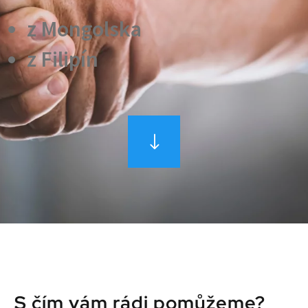
z Mongolska
z Filipín
S čím vám rádi pomůžeme?