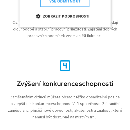
VŠE ODMÍTNOUT
Nízká fluktuace
ZOBRAZIT PODROBNOSTI
Cizinci, kteří se rozhodnou pro práci v zahraničí, často hledají
dlouhodobé a stabilní pracovní příležitosti. Zajištění dobrých
NEZBYTNĚ NUTNÉ SOUBORY
pracovních podmínek vede k nižší fluktuaci.
ANALYTIKA
MARKETING
FUNKČNÍ SOUBORY
Zvýšení konkurenceschopnosti
Nezbytně nutné soubory
Analytika
Marketing
Funkční soubory
Zaměstnáním cizinců můžete obsadit těžko obsaditelné pozice
Nezbytně nutné soubory cookie umožňují
a zlepšit tak konkurenceschopnost Vaší společnosti. Zahraniční
základní funkce webových stránek, jako je
zaměstnanci přináší nové dovednosti, zkušenosti a znalosti, které
přihlášení uživatele a správa účtu. Webové
stránky nelze bez nezbytně nutných souborů
nemusí být dostupné na místním trhu.
cookie správně používat.
Poskytovatel /