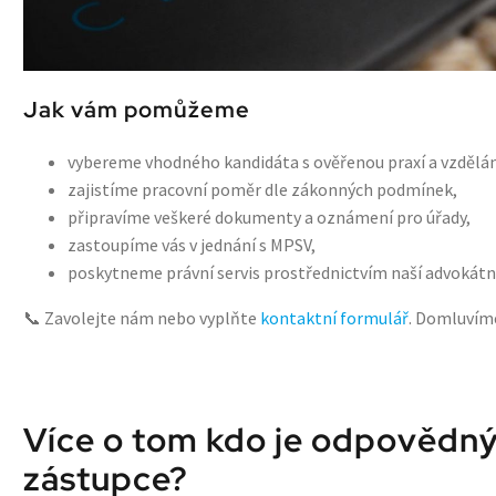
Jak vám pomůžeme
Nezbytně nutné soubory cook
bez nezbytně nutných soubo
vybereme vhodného kandidáta s ověřenou praxí a vzdělá
Po
zajistíme pracovní poměr dle zákonných podmínek,
Název
Do
připravíme veškeré dokumenty a oznámení pro úřady,
udid
.cl
zastoupíme vás v jednání s MPSV,
poskytneme právní servis prostřednictvím naší advokátní
_GRECAPTCHA
Go
ww
📞 Zavolejte nám nebo vyplňte
kontaktní formulář
. Domluvíme
CookieScriptConsent
Co
.cl
Zásadách ochrany osobních 
Více o tom kdo je odpovědn
zástupce?
Poskyt