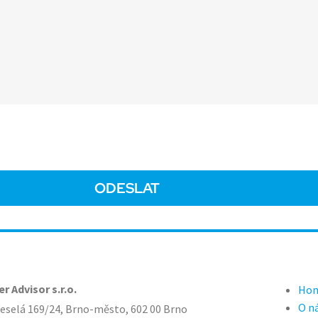
r Advisor s.r.o.
Ho
O n
eselá 169/24, Brno-město, 602 00 Brno