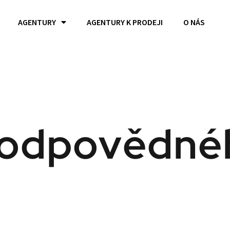
AGENTURY
AGENTURY K PRODEJI
O NÁS
í odpovědn