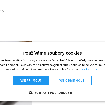
vky
í
Dle zákona musí odpovědn
Používáme soubory cookies
být starší 18 let a plně svéprávný,
stránky používají soubory cookie a vaše osobní údaje pro účely webové analy
splňovat podmínky bezúhonnosti 
ých kampaní. Používáním našich webových stránek souhlasíte se všemi soub
mít minimálně úplné středoškolsk
souladu s našimi zásadami používání souborů cookie.
Více informací
prokázat odbornou praxi (min. 5 l
u vysokoškoláků),
VŠE PŘIJMOUT
VŠE ODMÍTNOUT
být zaměstnán u agentury alespoň
ZOBRAZIT PODROBNOSTI
Více informací naleznete také na
webu M
 NUTNÉ SOUBORY
ANALYTIKA
MARKETING
F