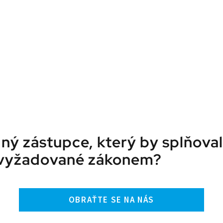
ý zástupce, který by splňova
vyžadované zákonem?
OBRAŤTE SE NA NÁS